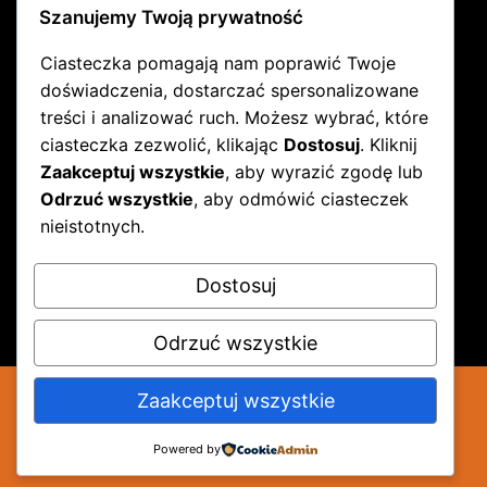
Szanujemy Twoją prywatność
odwiedzenia Wschodniego Szlaku
Rowerowego Green Velo.
Ciasteczka pomagają nam poprawić Twoje
doświadczenia, dostarczać spersonalizowane
treści i analizować ruch. Możesz wybrać, które
Więcej o szlaku przeczytać można na
ciasteczka zezwolić, klikając
Dostosuj
. Kliknij
stronie internetowej:
Zaakceptuj wszystkie
, aby wyrazić zgodę lub
Odrzuć wszystkie
, aby odmówić ciasteczek
www.greenvelo.pl
nieistotnych.
Dostosuj
Odrzuć wszystkie
Zaakceptuj wszystkie
© 2026 pokojeusoltysa.pl,
design & hosting
Powered by